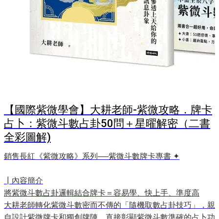
【國際紫微學會】大耕老師-紫微攻略．牌卡
占卜：紫微斗數占卦50問＋星曜解密（二書
全彩圖解)
銷售長紅《紫微攻略》系列──紫微斗數牌卡專書 ✦

┃內容簡介

將紫微斗數占卦邏輯結合牌卡＝容易學、快上手、準度高

大耕老師轉化紫微斗數密而不傳的「隨機取數占卦技巧」，親
自設計紫微牌卡和獨創牌陣，直接彰顯紫微斗數準確的占卜功