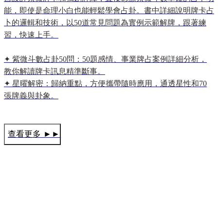
能，即使是命理小白也能輕鬆學會占卦。書中詳細說明牌卡占
卜的邏輯和技術，以50道常見問題為實例示範解牌，跟著練
習，快速上手。

✦ 紫微斗數占卦50問：50題感情、事業牌占案例詳細分析，
教你解讀牌卡訊息精準斷事。

✦ 星曜解密：歸納重點，方便攜帶隨時應用，通透星性和70
查看更多 ►►