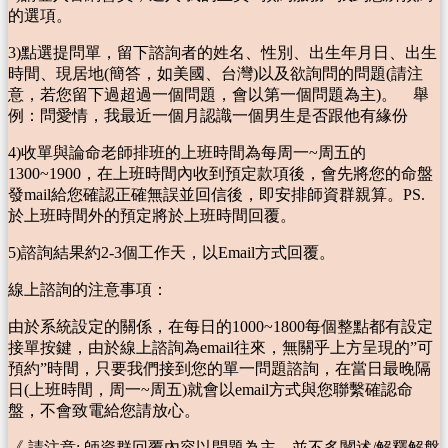
的選項。
3)點選提問單，留下諮詢者的姓名、性別、出生年月日、出生
時間、現居地(簡答，如美國、台灣)以及欲詢問的問題(請注
意，若您留下過超過一個問題，會以第一個問題為主)。 舉
例：問愛情，我最近一個月認識一個男生是否跟他有緣份
4)收單與論命老師排班的上班時間為每周一~周五的
1300~1900，在上班時間內收到預定款項後，會先將您的命盤
發mail給您確認正確無誤並回信後，即安排師資群親算。PS.
於上班時間外的預定將於上班時間回覆。
5)諮詢結果約2-3個工作天，以Email方式回覆。
線上諮詢的注意事項：
由於系統設定的關係，在每日的1000~1800每個整點都有設定
接單按鍵，由於線上諮詢為email往來，無關乎上方呈現的”可
預約”時間，只要我們接到您的單一問題諮詢，在當日最晚隔
日(上班時間，周一~周五)就會以email方式與您聯繫確認命
盤，不會致電給您請放心。
《 請注意: 師資群回覆內容以問題為主，並不多闡述/解釋解盤