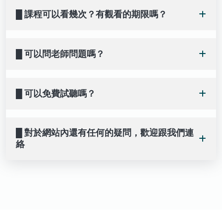
ISZN上面的『線上課程』隨時隨地都可以透過手機、
█ 課程可以看幾次？有觀看的期限嗎？
平板、與電腦在 ISZN官網 上看課程影片，沒有時間和
地點的問題！
只要您的會員資格存在，就可以登入您的主頁系統觀
█ 可以問老師問題嗎？
看，無關看期限或次數喔！ISZN的課程都可以一直看
一直看一直看！
可以！每個課程內容下方都有留言區，都可以把自己的
█ 可以免費試聽嗎？
問題留言給老師，老師收到通知後會儘速回答你的問
題！
課程下方有標示「試聽」的課程，都是可以免費試聽的
█ 對於網站內還有任何的疑問，歡迎跟我們連
哦，此外youtube 頻道也有官方免費影片~ 歡迎上我們
絡
的教學頻道觀看，youtube搜尋 ISZN 國際紫微學會
▸FB粉絲團
https://www.facebook.com/iszntaipei
▸官方Line帳號
https://lin.ee/0gV77bb
▸Email信箱
isznservice@gmail.com
▸電話：02 8772 2692