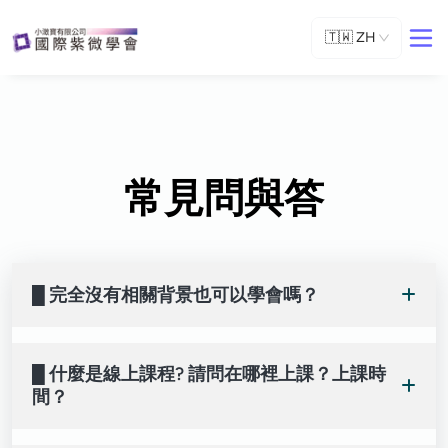
🇹🇼
ZH
常見問與答
█ 完全沒有相關背景也可以學會嗎？
老師的教學現代化、生活化，若您是購書自學或曾經看
█ 什麼是線上課程? 請問在哪裡上課？上課時
過老師youtube影片的朋友，都能夠輕易上手的喔!
間？