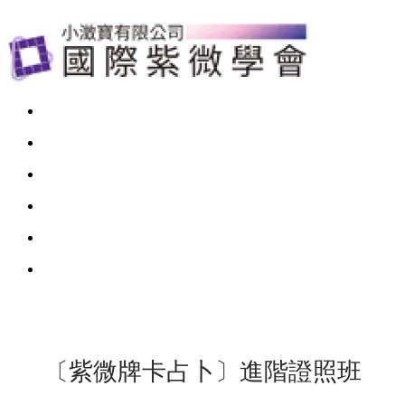
〔紫微牌卡占卜〕進階證照班